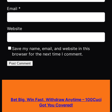
Email
*
Website
Save my name, email, and website in this
browser for the next time I comment.
Bet Big, Win Fast, Withdraw Anytime – 100Cuci
Got You Covered!