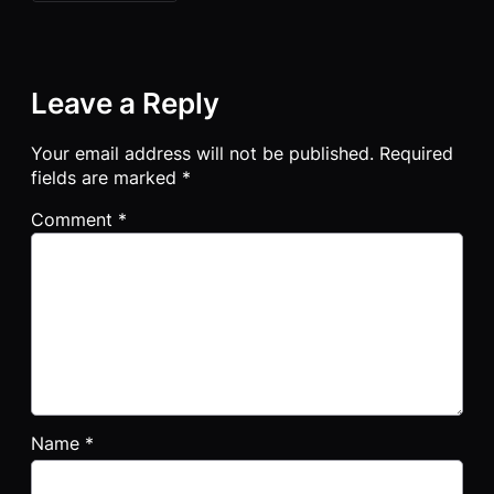
Leave a Reply
Your email address will not be published.
Required
fields are marked
*
Comment
*
Name
*